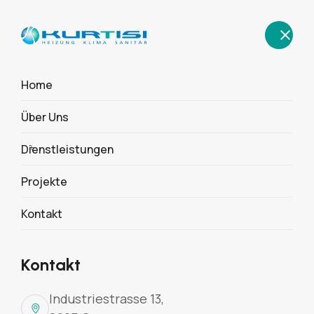
Home
Über Uns
Neubau 5
Dienstleistungen
Einfamilienhäuser
Projekte
Rietlistrasse Grüningen
Kontakt
Home
Projekte
Rietlistrasse Grüningen
Kontakt
Industriestrasse 13,