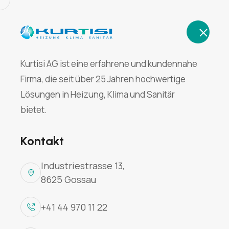
Email:
Tel:
info@kurtisi-ag.ch
+41 44 970 11 22
Home
Über U
Kurtisi AG ist eine erfahrene und kundennahe
Firma, die seit über 25 Jahren hochwertige
Lösungen in Heizung, Klima und Sanitär
bietet.
Kontakt
Neubau 7 MF
Industriestrasse 13,
8625 Gossau
Home
Projekte
Neubau 7 MFH Übb. Aue
+41 44 970 11 22